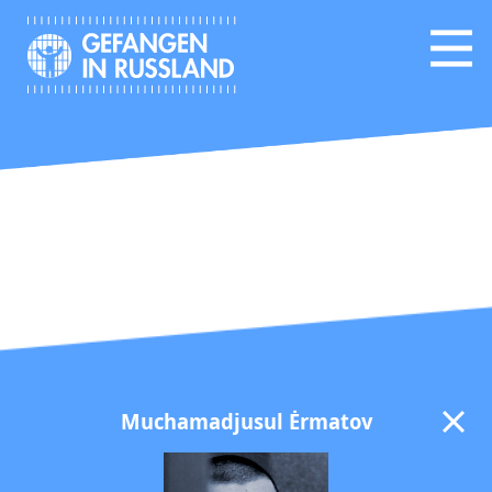
Muchamadjusul Ėrmatov