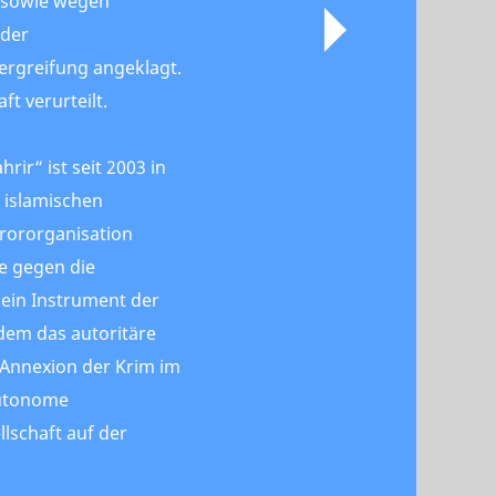
g sowie wegen
der
rgreifung angeklagt.
ft verurteilt.
rir“ ist seit 2003 in
 islamischen
rororganisation
se gegen die
 ein Instrument der
 dem das autoritäre
 Annexion der Krim im
autonome
llschaft auf der