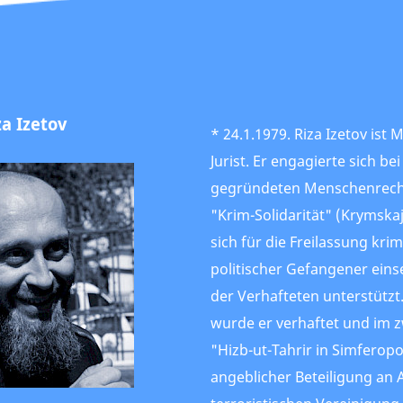
za Izetov
* 24.1.1979. Riza Izetov ist
Jurist. Er engagierte sich be
gegründeten Menschenrech
"Krim-Solidarität" (Krymskaj
sich für die Freilassung kri
politischer Gefangener eins
der Verhafteten unterstützt
wurde er verhaftet und im 
"Hizb-ut-Tahrir in Simferop
angeblicher Beteiligung an A