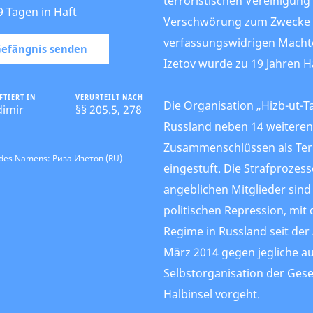
terroristischen Vereinigun
9 Tagen in Haft
Verschwörung zum Zwecke 
verfassungswidrigen Machte
 Gefängnis senden
Izetov wurde zu 19 Jahren Ha
FTIERT IN
VERURTEILT NACH
Die Organisation „Hizb-ut-Tah
dimir
§§ 205.5, 278
Russland neben 14 weiteren
Zusammenschlüssen als Ter
 des Namens: Риза Изетов (RU)
eingestuft. Die Strafprozes
angeblichen Mitglieder sind
politischen Repression, mit
Regime in Russland seit der
März 2014 gegen jegliche 
Selbstorganisation der Gese
Halbinsel vorgeht.