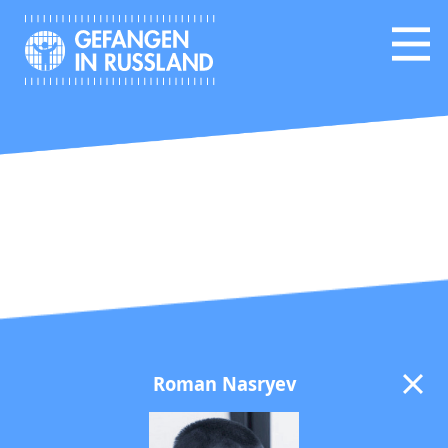
Roman Nasryev