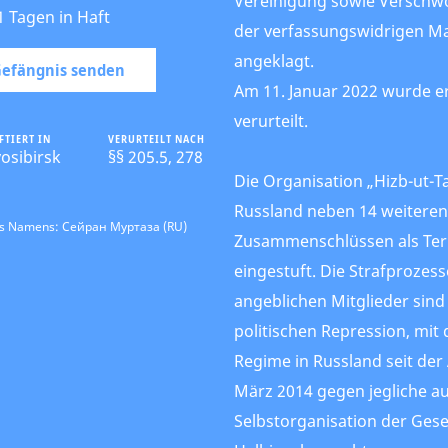
Vereinigung sowie Versch
1 Tagen in Haft
der verfassungswidrigen M
angeklagt.
 Gefängnis senden
Am 11. Januar 2022 wurde er
verurteilt.
FTIERT IN
VERURTEILT NACH
osibirsk
§§ 205.5, 278
Die Organisation „Hizb-ut-Tah
Russland neben 14 weiteren
es Namens: Сейран Муртаза (RU)
Zusammenschlüssen als Ter
eingestuft. Die Strafprozes
angeblichen Mitglieder sind
politischen Repression, mit
Regime in Russland seit der
März 2014 gegen jegliche 
Selbstorganisation der Gese