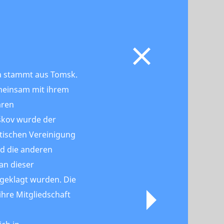
na stammt aus Tomsk.
meinsam mit ihrem
aren
škov wurde der
stischen Vereinigung
nd die anderen
an dieser
ngeklagt wurden. Die
ihre Mitgliedschaft