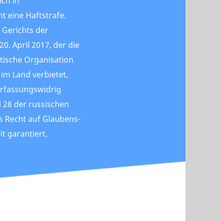
ich in
t eine Haftstrafe.
 Gerichts der
0. April 2017, der die
tische Organisation
 im Land verbietet,
erfassungswidrig
el 28 der russischen
s Recht auf Glaubens-
t garantiert.