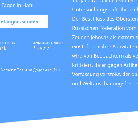
Tat’jana Dodolina befindet s
4 Tagen in Haft
Untersuchungshaft. Ihr droh
Der Beschluss des Obersten
 Gefängnis senden
Russischen Föderation vom 2
Zeugen Jehovas als extremis
FTIERT IN
ANGEKLAGT NACH
einstuft und ihre Aktivitäten
msk
§ 282.2
wird von Beobachtern als v
kritisiert, da er gegen Artik
s Namens: Татьяна Додолина (RU)
Verfassung verstößt, der da
und Weltanschauungsfreihei