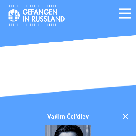
Vadim Čel'diev