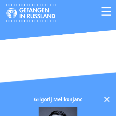
Grigorij Mel'konjanc