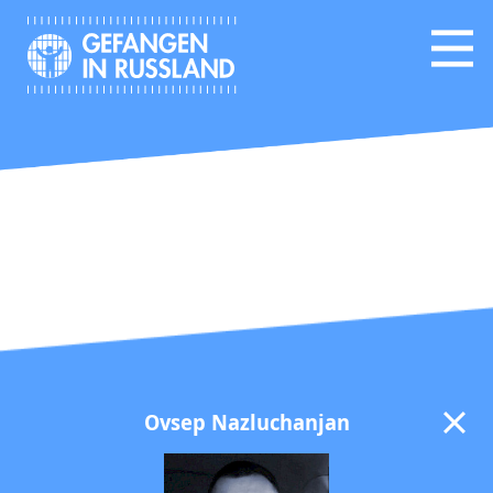
Ovsep Nazluchanjan