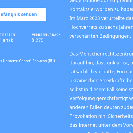
Gegenstände auf Empfehlun
Kontakts erworben zu habe
 Gefängnis senden
Im März 2023 verurteilte da
Hochverrats zu sechs Jahren
FTIERT IN
VERURTEILT NACH
verschärften Bedingungen.
'jansk
§ 275
Das Menschenrechtszentru
es Namens: Сергей Борисов (RU)
darauf hin, dass unklar ist,
tatsächlich vorhatte, Forma
ukrainischen Streitkräfte be
selbst in diesem Fall keine s
Verfolgung gerechtfertigt w
anderen Fällen deuten zude
Provokation hin: Sicherheit
das Internet unter dem Vor