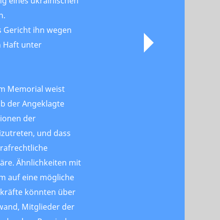
g eines ukrainischen
n.
s Gericht ihn wegen
 Haft unter
m Memorial weist
 ob der Angeklagte
tionen der
izutreten, und dass
trafrechtliche
äre. Ähnlichkeiten mit
m auf eine mögliche
skräfte könnten über
wand, Mitglieder der