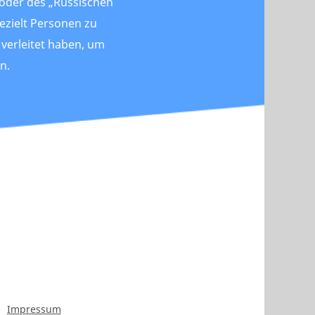
 oder des „Russischen
gezielt Personen zu
verleitet haben, um
n.
Impressum