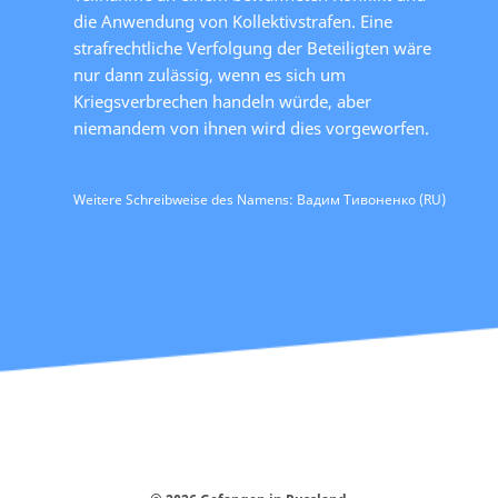
die Anwendung von Kollektivstrafen. Eine
strafrechtliche Verfolgung der Beteiligten wäre
nur dann zulässig, wenn es sich um
Kriegsverbrechen handeln würde, aber
niemandem von ihnen wird dies vorgeworfen.
Weitere Schreibweise des Namens: Вадим Тивоненко (RU)